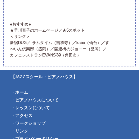
●おすすめ●
★早川泰子のホームページ
／
★5スポット
＜リンク＞
新宿DUG
／
サムタイム（吉祥寺）
／
kabo（仙台）
／
す
ぺいん倶楽部（盛岡）
／
開運橋のジョニー（盛岡）
／
カフェレストランEVANS'89（角田市）
【JAZZスクール・ピアノハウス】
・ホーム
・ピアノハウスについて
・レッスンについて
・アクセス
・ワークショップ
・リンク
・プライバシーポリシー